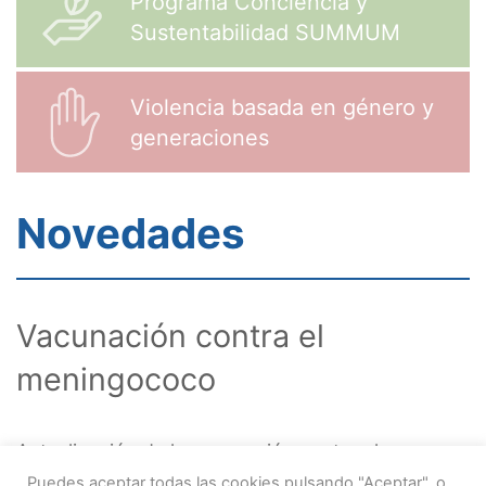
Programa Conciencia y
Sustentabilidad SUMMUM
Violencia basada en género y
generaciones
Novedades
Vacunación contra el
meningococo
Actualización de la vacunación contra el
meningococo.
Puedes aceptar todas las cookies pulsando "Aceptar", o