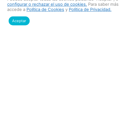
configurar o rechazar el uso de cookies.
Para saber más
accede a
Política de Cookies
y
Política de Privacidad.
Leer
Aceptar
Actualización en la estrategia
de vacunación contra el HPV
Compartimos con ustedes una actualización
relevante en la estrategia de vacunación contra el
HPV en Uruguay.
Leer
Campaña de Vacunación