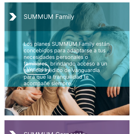
SUMMUM Family
Los planes SUMMUM Family están
concebidos para adaptarse a tus
necesidades personales o
familiares, brindando acceso a un
Ver más
servicio médico de vanguardia
para que la tranquilidad te
acompañe siempre.