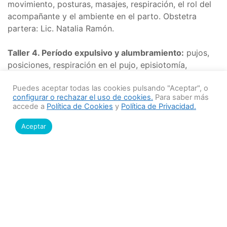
movimiento, posturas, masajes, respiración, el rol del
acompañante y el ambiente en el parto. Obstetra
partera: Lic. Natalia Ramón.
Taller 4. Período expulsivo y alumbramiento:
pujos,
posiciones, respiración en el pujo, episiotomía,
alumbramiento y apego inmediato. Obstetra partera:
Puedes aceptar todas las cookies pulsando "Aceptar", o
Lic. Natalia Ramón.
configurar o rechazar el uso de cookies.
Para saber más
accede a
Política de Cookies
y
Política de Privacidad.
Taller 5. Intervenciones obstétricas:
nacer por
cesárea, ¿qué tener en cuenta para que la experiencia
Aceptar
sea la mejor en los casos en los que se indica una
cesárea? Inducción y conducción del trabajo de parto,
en qué casos se indica y qué métodos se utilizan:
Maniobra de Hamilton, amniotomía, episiotomía,
fórceps, consentimiento informado. Ginecólogos: Dr.
Nicolás Martino y Dr. Pablo Orihuela.
Taller 6. Herramientas para un buen comienzo de la