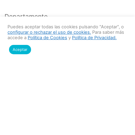
Departamento
Montevideo
Puedes aceptar todas las cookies pulsando "Aceptar", o
configurar o rechazar el uso de cookies.
Para saber más
accede a
Política de Cookies
y
Política de Privacidad.
Ciudad/Localidad/Barrio
ELEGÍ UNA OPCIÓN
Aceptar