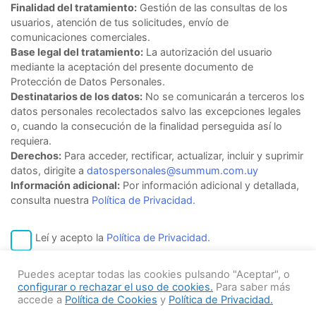
Finalidad del tratamiento:
Gestión de las consultas de los
usuarios, atención de tus solicitudes, envío de
comunicaciones comerciales.
Base legal del tratamiento:
La autorización del usuario
mediante la aceptación del presente documento de
Protección de Datos Personales.
Destinatarios de los datos:
No se comunicarán a terceros los
datos personales recolectados salvo las excepciones legales
o, cuando la consecución de la finalidad perseguida así lo
requiera.
Derechos:
Para acceder, rectificar, actualizar, incluir y suprimir
datos, dirigite a
datospersonales@summum.com.uy
Información adicional:
Por información adicional y detallada,
consulta nuestra
Política de Privacidad.
Leí y acepto la
Política de Privacidad.
Acepto recibir comunicaciones promocionales y
Puedes aceptar todas las cookies pulsando "Aceptar", o
publicitarias de SUMMUM Medicina Privada BIC S.A.
configurar o rechazar el uso de cookies.
Para saber más
accede a
Política de Cookies
y
Política de Privacidad.