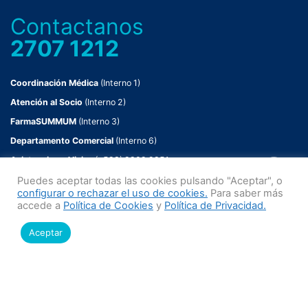
Contactanos
2707 1212
Coordinación Médica
(Interno 1)
Atención al Socio
(Interno 2)
FarmaSUMMUM
(Interno 3)
Departamento Comercial
(Interno 6)
Asistencia en Viajes
(+598) 2902 2251
Puedes aceptar todas las cookies pulsando "Aceptar", o
Misión y Visión
configurar o rechazar el uso de cookies.
Para saber más
accede a
Política de Cookies
y
Política de Privacidad.
Planes
SUMMUM Corporate
Aceptar
SUMMUM Family
Quiero ser Socio
Buenas razones para elegir SUMMUM
Centros de asistencia