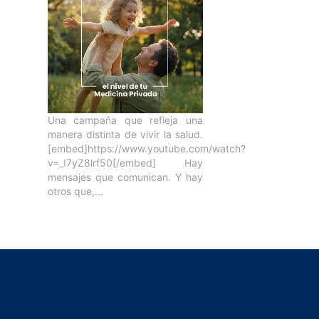
Una campaña que refleja una
manera distinta de vivir la salud.
[embed]https://www.youtube.com/watch?
v=_I7yZ8lrf50[/embed] Hay
mensajes que comunican. Y hay
otros que,...