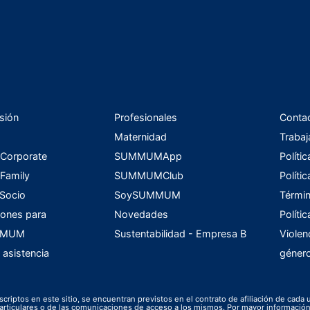
sión
Profesionales
Conta
Maternidad
Trabaj
orporate
SUMMUMApp
Políti
amily
SUMMUMClub
Políti
 Socio
SoySUMMUM
Términ
ones para
Novedades
Políti
UMMUM
Sustentabilidad - Empresa B
Violen
 asistencia
géner
scriptos en este sitio, se encuentran previstos en el contrato de afiliación de cada 
s particulares o de las comunicaciones de acceso a los mismos. Por mayor informac