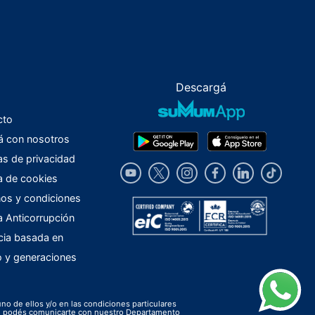
Descargá
cto
á con nosotros
cas de privacidad
ca de cookies
os y condiciones
ca Anticorrupción
cia basada en
o y generaciones
uno de ellos y/o en las condiciones particulares
ión podés comunicarte con nuestro Departamento