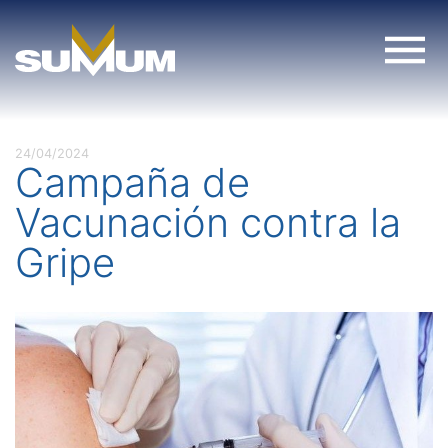
Skip
to
content
24/04/2024
Campaña de
Vacunación contra la
Gripe