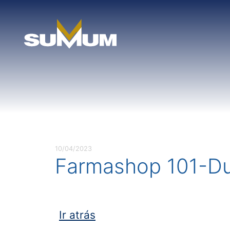
Skip
to
content
10/04/2023
Farmashop 101-D
Ir atrás