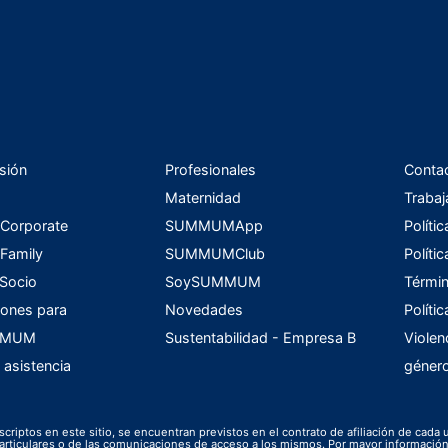
sión
Profesionales
Conta
Maternidad
Trabaj
orporate
SUMMUMApp
Políti
amily
SUMMUMClub
Políti
 Socio
SoySUMMUM
Términ
ones para
Novedades
Políti
UMMUM
Sustentabilidad - Empresa B
Violen
 asistencia
géner
scriptos en este sitio, se encuentran previstos en el contrato de afiliación de cada 
s particulares o de las comunicaciones de acceso a los mismos. Por mayor informac