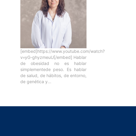
[embed]https://www.youtube.com/watch?
v=yG-ghyzmeuU[/embed] Hablar
de obesidad no es hablar
simplementede peso. Es hablar
de salud, de hábitos, de entorno,
de genética y...