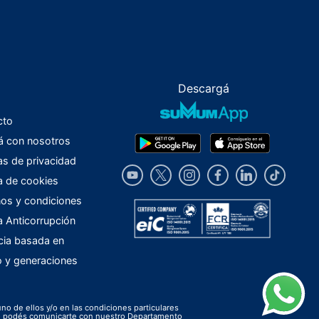
Descargá
cto
á con nosotros
cas de privacidad
ca de cookies
os y condiciones
ca Anticorrupción
cia basada en
o y generaciones
uno de ellos y/o en las condiciones particulares
ión podés comunicarte con nuestro Departamento