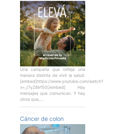
Una campaña que refleja una
manera distinta de vivir la salud.
[embed]https://www.youtube.com/watch?
v=_I7yZ8lrf50[/embed] Hay
mensajes que comunican. Y hay
otros que,...
14/05/2026
Cáncer de colon