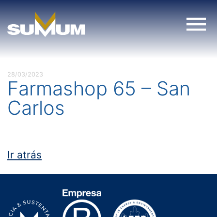
Skip
to
content
28/03/2023
Farmashop 65 – San
Carlos
Ir atrás