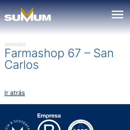
Skip
to
content
28/03/2023
Farmashop 67 – San
Carlos
Ir atrás