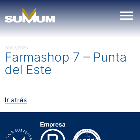
Skip
to
content
28/03/2023
Farmashop 7 – Punta
del Este
Ir atrás