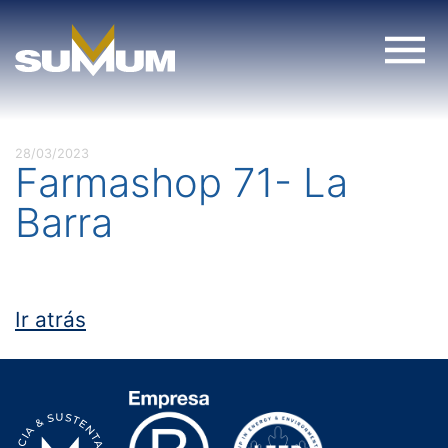
Skip
to
content
28/03/2023
Farmashop 71- La
Barra
Ir atrás