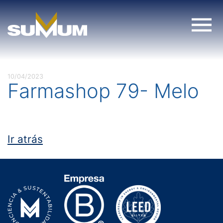
Skip
to
content
10/04/2023
Farmashop 79- Melo
Ir atrás