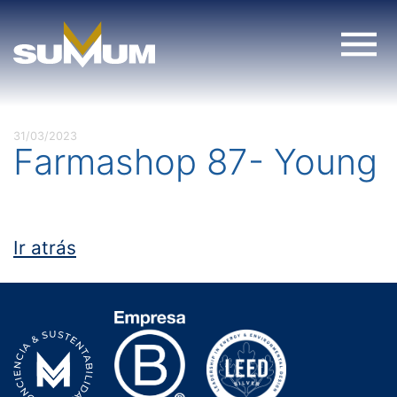
Skip
to
content
31/03/2023
Farmashop 87- Young
Ir atrás