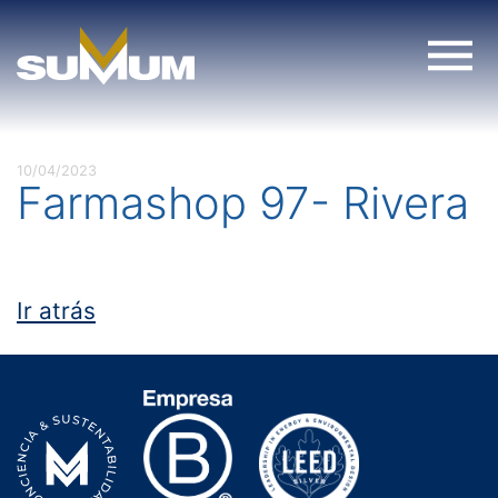
Skip
to
content
10/04/2023
Farmashop 97- Rivera
Ir atrás