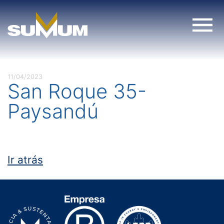
Skip
to
content
11/04/2023
San Roque 35-
Paysandú
Ir atrás