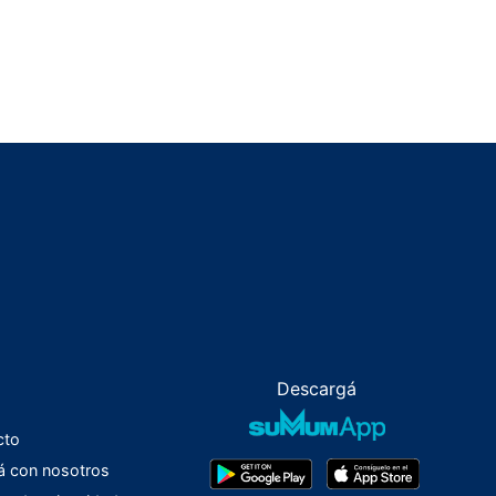
Descargá
cto
á con nosotros