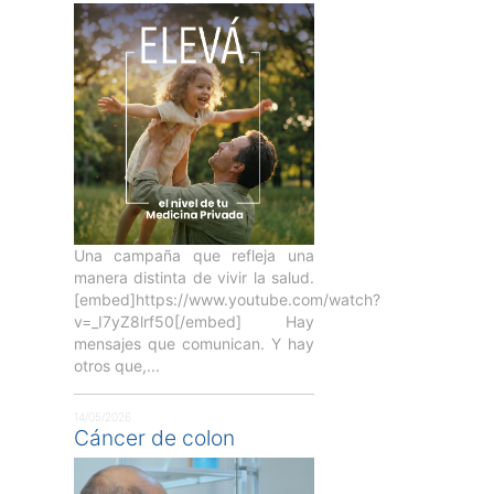
Una campaña que refleja una
manera distinta de vivir la salud.
[embed]https://www.youtube.com/watch?
v=_I7yZ8lrf50[/embed] Hay
mensajes que comunican. Y hay
otros que,...
14/05/2026
Cáncer de colon