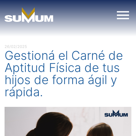
Skip
to
content
26/02/2025
Gestioná el Carné de
Aptitud Física de tus
hijos de forma ágil y
rápida.