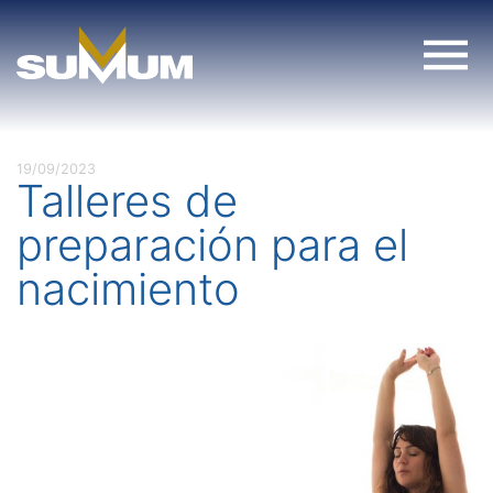
Skip
to
content
19/09/2023
Talleres de
preparación para el
nacimiento