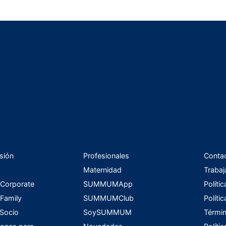
sión
Profesionales
Conta
Maternidad
Trabaj
orporate
SUMMUMApp
Políti
amily
SUMMUMClub
Políti
 Socio
SoySUMMUM
Términ