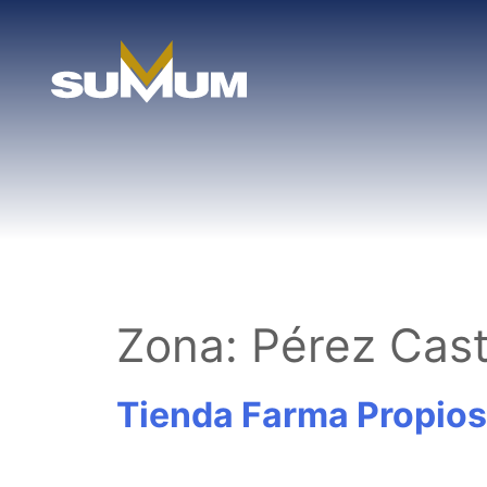
Skip
to
content
Zona:
Pérez Cast
Tienda Farma Propios