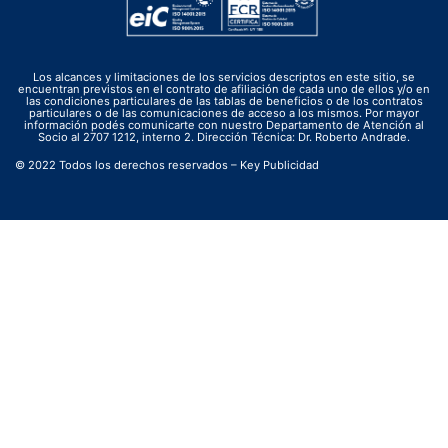
Los alcances y limitaciones de los servicios descriptos en este sitio, se
encuentran previstos en el contrato de afiliación de cada uno de ellos y/o en
las condiciones particulares de las tablas de beneficios o de los contratos
particulares o de las comunicaciones de acceso a los mismos. Por mayor
información podés comunicarte con nuestro Departamento de Atención al
Socio al 2707 1212, interno 2. Dirección Técnica: Dr. Roberto Andrade.
© 2022 Todos los derechos reservados – Key Publicidad