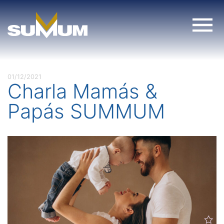
Skip
to
content
01/12/2021
Charla Mamás &
Papás SUMMUM