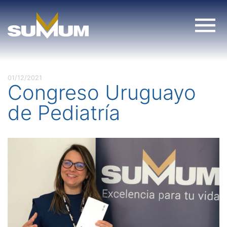
Skip
to
content
01/12/2021
Congreso Uruguayo
de Pediatría