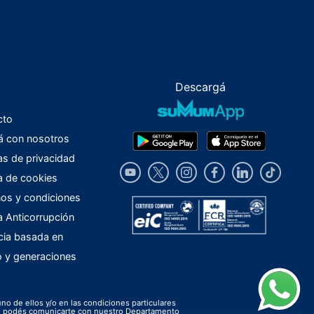
Descargá
cto
á con nosotros
cas de privacidad
ca de cookies
os y condiciones
ca Anticorrupción
cia basada en
o y generaciones
uno de ellos y/o en las condiciones particulares
ión podés comunicarte con nuestro Departamento