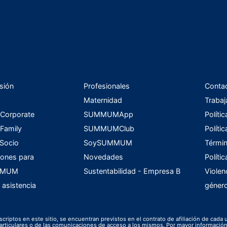
sión
Profesionales
Conta
Maternidad
Trabaj
orporate
SUMMUMApp
Políti
amily
SUMMUMClub
Políti
 Socio
SoySUMMUM
Términ
ones para
Novedades
Políti
UMMUM
Sustentabilidad - Empresa B
Violen
 asistencia
géner
scriptos en este sitio, se encuentran previstos en el contrato de afiliación de cada 
s particulares o de las comunicaciones de acceso a los mismos. Por mayor informac