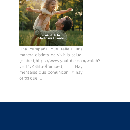
Una campaña que refleja una
manera distinta de vivir la salud.
[embed]https://www.youtube.com/watch?
v=_I7yZ8lrf50[/embed] Hay
mensajes que comunican. Y hay
otros que,...