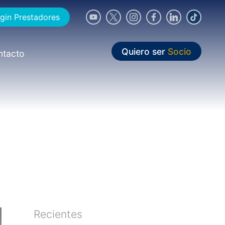
gin Prestadores
Quiero ser
Socio
ntacto
Recientes