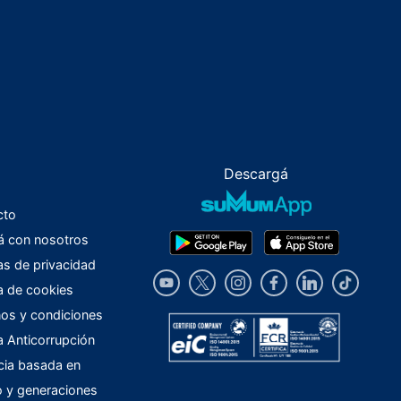
Descargá
cto
á con nosotros
cas de privacidad
ca de cookies
os y condiciones
ca Anticorrupción
cia basada en
o y generaciones