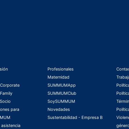
sión
Profesionales
Conta
Maternidad
Trabaj
orporate
SUMMUMApp
Políti
amily
SUMMUMClub
Políti
 Socio
SoySUMMUM
Términ
ones para
Novedades
Políti
UMMUM
Sustentabilidad - Empresa B
Violen
 asistencia
géner