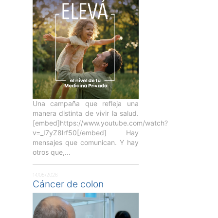
Una campaña que refleja una
manera distinta de vivir la salud.
[embed]https://www.youtube.com/watch?
v=_I7yZ8lrf50[/embed] Hay
mensajes que comunican. Y hay
otros que,...
14/05/2026
Cáncer de colon