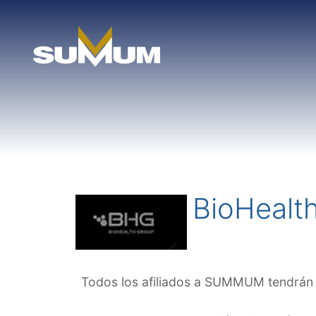
Skip
to
content
BioHealt
Todos los afiliados a SUMMUM tendrán a