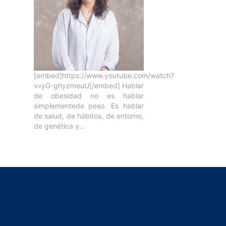
[embed]https://www.youtube.com/watch?
v=yG-ghyzmeuU[/embed] Hablar
de obesidad no es hablar
simplementede peso. Es hablar
de salud, de hábitos, de entorno,
de genética y...