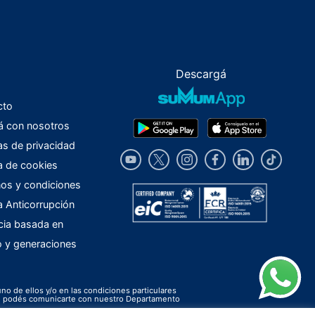
Descargá
cto
á con nosotros
cas de privacidad
ca de cookies
os y condiciones
ca Anticorrupción
cia basada en
o y generaciones
uno de ellos y/o en las condiciones particulares
ión podés comunicarte con nuestro Departamento
.