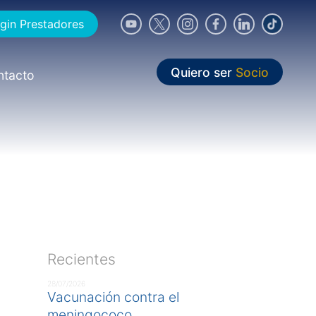
gin Prestadores
Quiero ser
Socio
ntacto
Recientes
28/07/2026
Vacunación contra el
meningococo