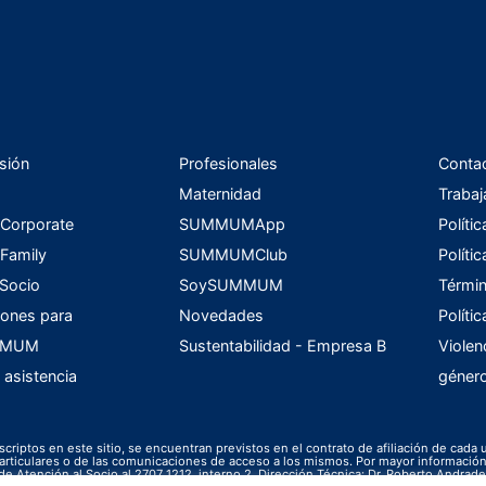
sión
Profesionales
Conta
Maternidad
Trabaj
orporate
SUMMUMApp
Políti
amily
SUMMUMClub
Políti
 Socio
SoySUMMUM
Términ
ones para
Novedades
Políti
UMMUM
Sustentabilidad - Empresa B
Violen
 asistencia
géner
scriptos en este sitio, se encuentran previstos en el contrato de afiliación de cada 
s particulares o de las comunicaciones de acceso a los mismos. Por mayor informac
de Atención al Socio al 2707 1212, interno 2. Dirección Técnica: Dr. Roberto Andrade