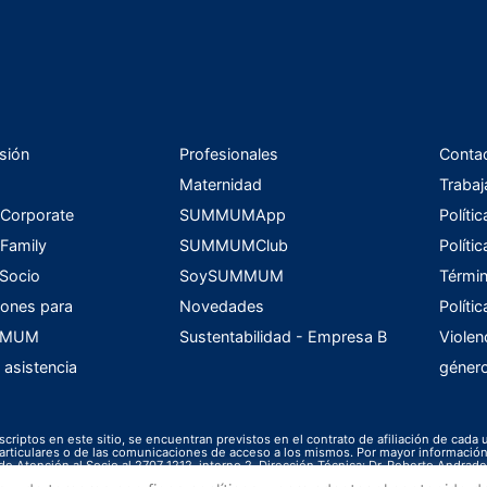
sión
Profesionales
Conta
Maternidad
Trabaj
orporate
SUMMUMApp
Políti
amily
SUMMUMClub
Políti
 Socio
SoySUMMUM
Términ
ones para
Novedades
Políti
UMMUM
Sustentabilidad - Empresa B
Violen
 asistencia
géner
scriptos en este sitio, se encuentran previstos en el contrato de afiliación de cada 
s particulares o de las comunicaciones de acceso a los mismos. Por mayor informac
de Atención al Socio al 2707 1212, interno 2. Dirección Técnica: Dr. Roberto Andrade