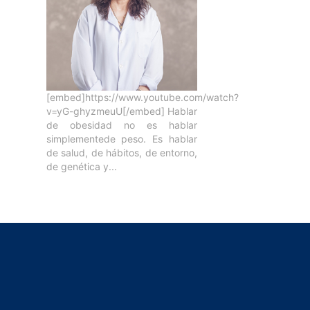
[embed]https://www.youtube.com/watch?
v=yG-ghyzmeuU[/embed] Hablar
de obesidad no es hablar
simplementede peso. Es hablar
de salud, de hábitos, de entorno,
de genética y...