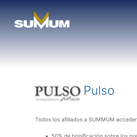
Skip
to
content
Pulso
Todos los afiliados a SUMMUM acceden,
50% de bonificación sobre los pre