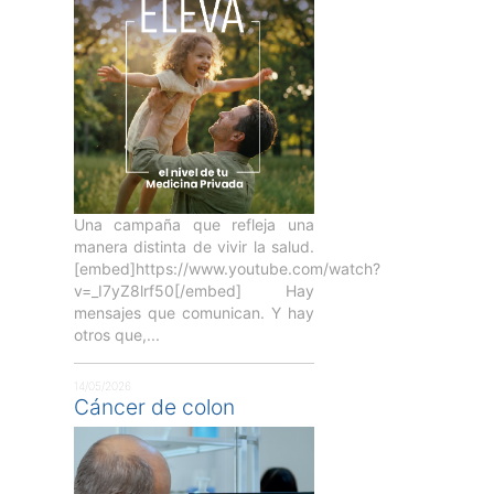
Una campaña que refleja una
manera distinta de vivir la salud.
[embed]https://www.youtube.com/watch?
v=_I7yZ8lrf50[/embed] Hay
mensajes que comunican. Y hay
otros que,...
14/05/2026
Cáncer de colon