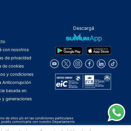
Descargá
cto
á con nosotros
cas de privacidad
ca de cookies
os y condiciones
ca Anticorrupción
cia basada en
o y generaciones
uno de ellos y/o en las condiciones particulares
ión podés comunicarte con nuestro Departamento
.