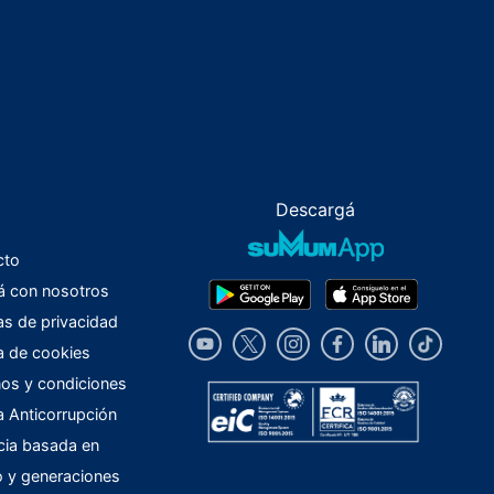
Descargá
cto
á con nosotros
cas de privacidad
ca de cookies
os y condiciones
ca Anticorrupción
cia basada en
o y generaciones