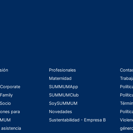
sión
Profesionales
Conta
Maternidad
Trabaj
orporate
SUMMUMApp
Políti
amily
SUMMUMClub
Políti
 Socio
SoySUMMUM
Términ
ones para
Novedades
Políti
UMMUM
Sustentabilidad - Empresa B
Violen
 asistencia
géner