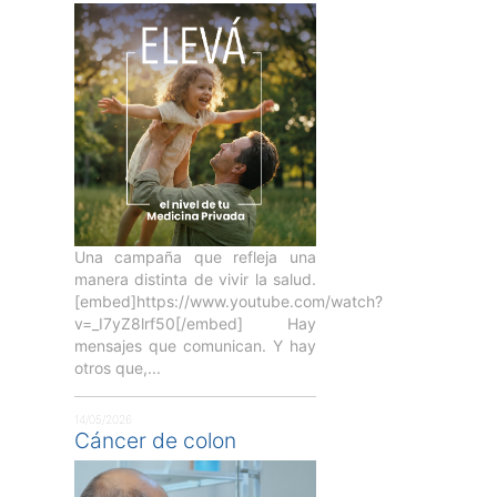
Una campaña que refleja una
manera distinta de vivir la salud.
[embed]https://www.youtube.com/watch?
v=_I7yZ8lrf50[/embed] Hay
mensajes que comunican. Y hay
otros que,...
14/05/2026
Cáncer de colon