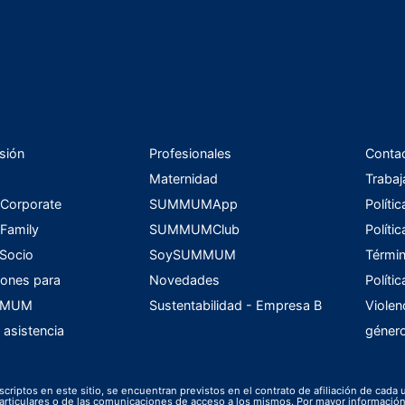
sión
Profesionales
Conta
Maternidad
Trabaj
orporate
SUMMUMApp
Políti
amily
SUMMUMClub
Políti
 Socio
SoySUMMUM
Términ
ones para
Novedades
Políti
UMMUM
Sustentabilidad - Empresa B
Violen
 asistencia
géner
scriptos en este sitio, se encuentran previstos en el contrato de afiliación de cada 
s particulares o de las comunicaciones de acceso a los mismos. Por mayor informac