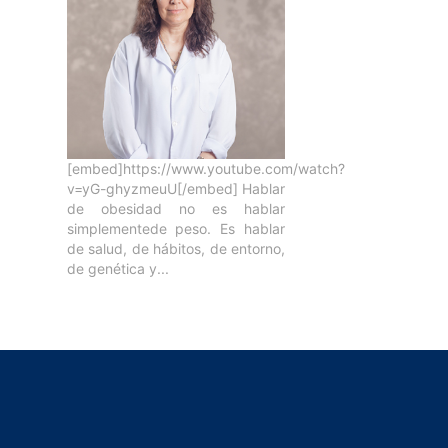
[embed]https://www.youtube.com/watch?
v=yG-ghyzmeuU[/embed] Hablar
de obesidad no es hablar
simplementede peso. Es hablar
de salud, de hábitos, de entorno,
de genética y...