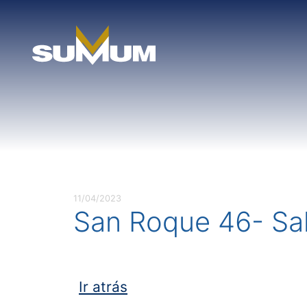
Skip
to
content
11/04/2023
San Roque 46- Sa
Ir atrás