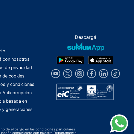
Descargá
cto
á con nosotros
cas de privacidad
ca de cookies
os y condiciones
ca Anticorrupción
cia basada en
o y generaciones
uno de ellos y/o en las condiciones particulares
ión podés comunicarte con nuestro Departamento