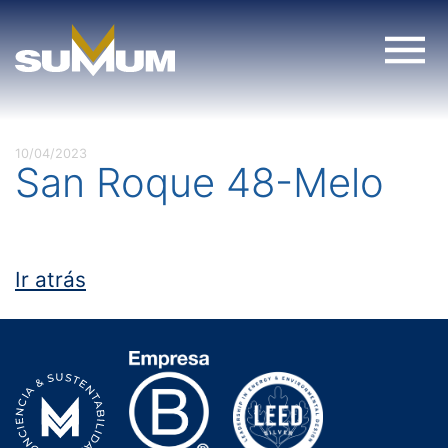
Skip
to
content
10/04/2023
San Roque 48-Melo
Ir atrás