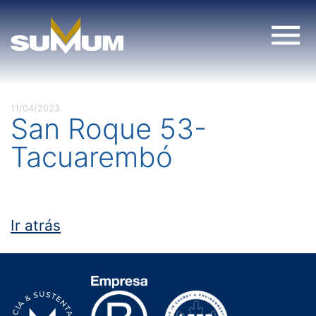
Skip
to
content
11/04/2023
San Roque 53-
Tacuarembó
Ir atrás