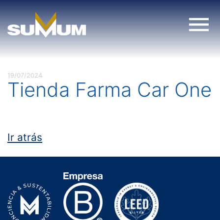
Skip
to
content
19/07/2024
Tienda Farma Car One
Ir atrás