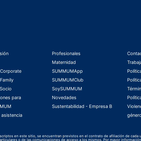
sión
Profesionales
Conta
Maternidad
Trabaj
orporate
SUMMUMApp
Políti
amily
SUMMUMClub
Políti
 Socio
SoySUMMUM
Términ
ones para
Novedades
Políti
UMMUM
Sustentabilidad - Empresa B
Violen
 asistencia
géner
scriptos en este sitio, se encuentran previstos en el contrato de afiliación de cada 
s particulares o de las comunicaciones de acceso a los mismos. Por mayor informac