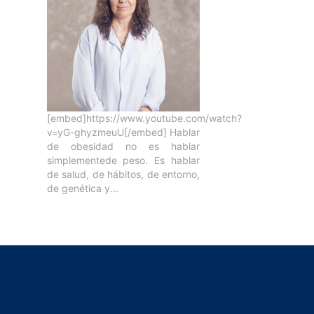
[embed]https://www.youtube.com/watch?
v=yG-ghyzmeuU[/embed] Hablar
de obesidad no es hablar
simplementede peso. Es hablar
de salud, de hábitos, de entorno,
de genética y...