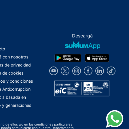
Descargá
cto
á con nosotros
cas de privacidad
ca de cookies
os y condiciones
ca Anticorrupción
cia basada en
o y generaciones
uno de ellos y/o en las condiciones particulares
ión podés comunicarte con nuestro Departamento