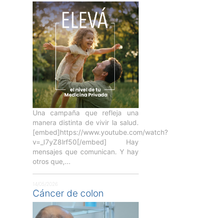
Una campaña que refleja una
manera distinta de vivir la salud.
[embed]https://www.youtube.com/watch?
v=_I7yZ8lrf50[/embed] Hay
mensajes que comunican. Y hay
otros que,...
14/05/2026
Cáncer de colon