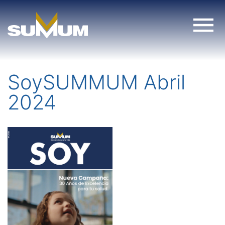
Skip
to
content
SoySUMMUM Abril
2024