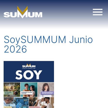
Skip
to
content
SoySUMMUM Junio
2026