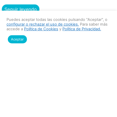
Seguir leyendo
Puedes aceptar todas las cookies pulsando "Aceptar", o
configurar o rechazar el uso de cookies.
Para saber más
accede a
Política de Cookies
y
Política de Privacidad.
29/08/2024
Bebitos SUMMUM
Aceptar
Le damos la bienvenida a estos nuevos Socios