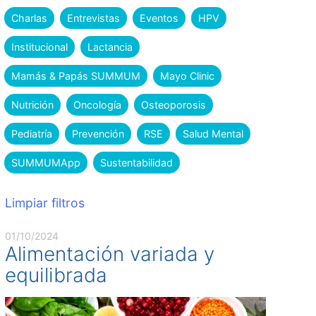
Charlas
Entrevistas
Eventos
HPV
Institucional
Lactancia
Mamás & Papás SUMMUM
Mayo Clinic
Nutrición
Oncología
Osteoporosis
Pediatría
Prevención
RSE
Salud Mental
SUMMUMApp
Sustentabilidad
Limpiar filtros
01/10/2024
Alimentación variada y
equilibrada