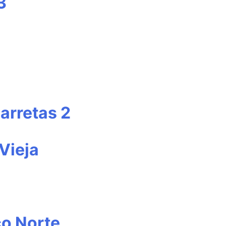
3
arretas 2
Vieja
o Norte