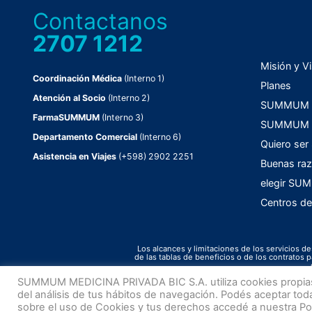
Contactanos
2707 1212
Misión y Vi
Coordinación Médica
(Interno 1)
Planes
Atención al Socio
(Interno 2)
SUMMUM C
FarmaSUMMUM
(Interno 3)
SUMMUM F
Departamento Comercial
(Interno 6)
Quiero ser
Asistencia en Viajes
(+598) 2902 2251
Buenas raz
elegir S
Centros de
Los alcances y limitaciones de los servicios de
de las tablas de beneficios o de los contrato
SUMMUM MEDICINA PRIVADA BIC S.A. utiliza cookies propias y d
© 2022 Todos los derechos reservados – Key Publicidad
del análisis de tus hábitos de navegación. Podés aceptar tod
sobre el uso de Cookies y tus derechos accedé a nuestra Polít