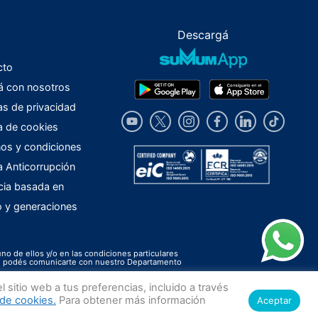
Descargá
cto
á con nosotros
cas de privacidad
ca de cookies
os y condiciones
ca Anticorrupción
cia basada en
o y generaciones
uno de ellos y/o en las condiciones particulares
ión podés comunicarte con nuestro Departamento
.
sitio web a tus preferencias, incluido a través
 de cookies.
Para obtener más información
Aceptar