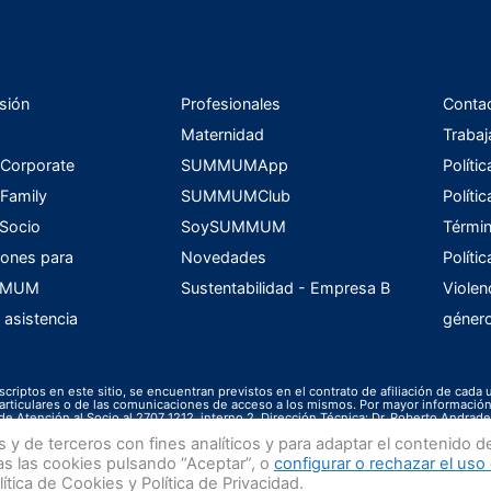
sión
Profesionales
Conta
Maternidad
Trabaj
orporate
SUMMUMApp
Políti
amily
SUMMUMClub
Políti
 Socio
SoySUMMUM
Términ
ones para
Novedades
Políti
UMMUM
Sustentabilidad - Empresa B
Violen
 asistencia
géner
scriptos en este sitio, se encuentran previstos en el contrato de afiliación de cada 
s particulares o de las comunicaciones de acceso a los mismos. Por mayor informac
de Atención al Socio al 2707 1212, interno 2. Dirección Técnica: Dr. Roberto Andrade
e terceros con fines analíticos y para adaptar el contenido del 
as las cookies pulsando “Aceptar”, o
configurar o rechazar el uso
ica de Cookies y Política de Privacidad.