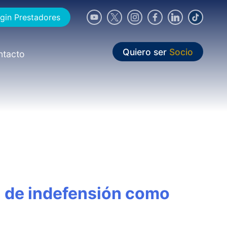
gin Prestadores
Quiero ser
Socio
ntacto
ón de indefensión como