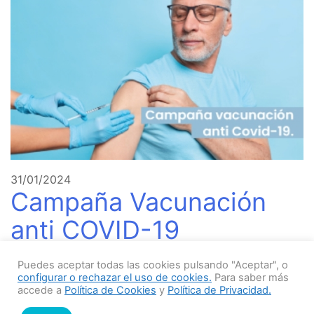
31/01/2024
Campaña Vacunación
anti COVID-19
Puedes aceptar todas las cookies pulsando "Aceptar", o
A partir del jueves 1 de febrero, SUMMUM pone a
configurar o rechazar el uso de cookies.
Para saber más
disposición su Vacunatorio ubicado en Clínica del
accede a
Política de Cookies
y
Política de Privacidad.
Puerto: Tomás de Tezanos 1029 esq. Antonio D.