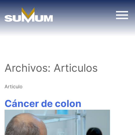
Skip
to
content
Archivos:
Articulos
Articulo
Cáncer de colon