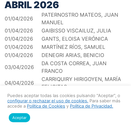
ABRIL 2026
PATERNOSTRO MATEOS, JUAN
01/04/2026
MANUEL
01/04/2026
GAIBISSO VISCAILUZ, JULIA
01/04/2026
GANTS, ELOISA VERÓNICA
01/04/2026
MARTÍNEZ RÍOS, SAMUEL
01/04/2026
DENEGRI ARIAS, BENICIO
DA COSTA CORREA, JUAN
03/04/2026
FRANCO
CARRIQUIRY HIRIGOYEN, MARÍA
04/04/2026
FELICITAS
04/04/2026
GHEEROLFS BASSO, EMMANUEL
Puedes aceptar todas las cookies pulsando "Aceptar", o
configurar o rechazar el uso de cookies.
Para saber más
BARGO IGARZABAL, MARÍA
accede a
Política de Cookies
y
Política de Privacidad.
06/04/2026
TRINIDAD
Aceptar
06/04/2026
CIAPESSONI RAMAZZI, ROCÍO
07/04/2026
KLEMENCO ODELA, FAUSTINO